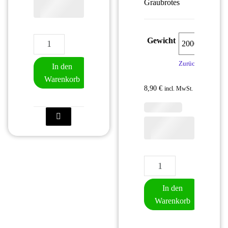
Graubrotes
Grün's Hausbrot Menge
Gewicht
Zurücksetzen
In den
Warenkorb
8,90
€
incl. MwSt.
Grün's Bauernbrot mi
In den
Warenkorb