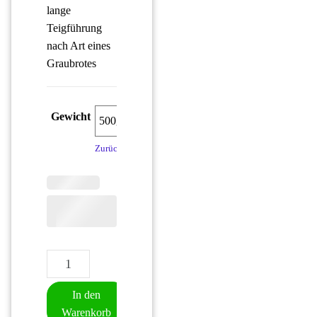
lange
Teigführung
nach Art eines
Graubrotes
Gewicht
Zurücksetzen
Grün's Vesperlaible Menge
In den
Warenkorb