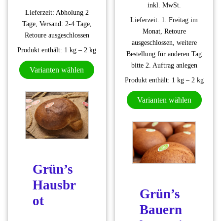
inkl. MwSt.
Lieferzeit:
Abholung 2
Lieferzeit:
1. Freitag im
Tage, Versand: 2-4 Tage,
Monat, Retoure
Retoure ausgeschlossen
ausgeschlossen, weitere
Produkt enthält: 1
kg
– 2
kg
Bestellung für anderen Tag
Dieses Produkt weist mehrere Varianten
bitte 2. Auftrag anlegen
Varianten wählen
Produkt enthält: 1
kg
– 2
kg
Dieses
Varianten wählen
Grün’s
Hausbr
Grün’s
ot
Bauern