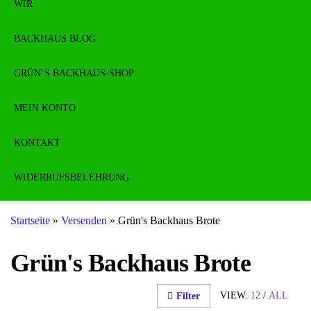
WIR
BACKHAUS BLOG
GRÜN’S BACKHAUS-SHOP
MEIN KONTO
KONTAKT
WIDERRUFSBELEHRUNG
Startseite
»
Versenden
»
Grün's Backhaus Brote
Grün's Backhaus Brote
VIEW:
12
/
ALL
Filter