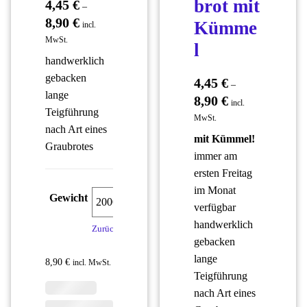
brot mit
4,45
€
–
8,90
€
Kümme
incl.
MwSt.
l
handwerklich
gebacken
4,45
€
–
lange
8,90
€
incl.
Teigführung
MwSt.
nach Art eines
mit Kümmel!
Graubrotes
immer am
ersten Freitag
im Monat
Gewicht
verfügbar
handwerklich
Zurücksetzen
gebacken
lange
8,90
€
incl. MwSt.
Teigführung
nach Art eines