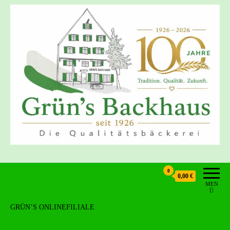
Grün's Backhaus
0
0,00 €
MEN
Ü
GRÜN’S ONLINEFILIALE