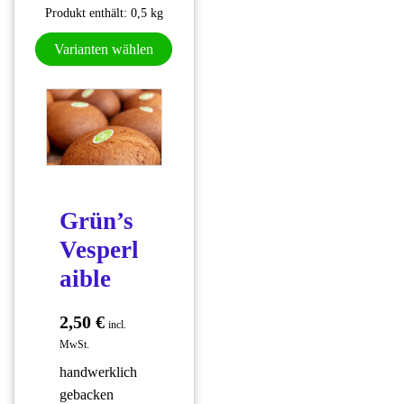
Produkt enthält: 0,5
kg
Dieses Produkt weist mehrere Varianten
Varianten wählen
Grün’s
Vesperl
aible
2,50
€
incl.
MwSt.
handwerklich
gebacken