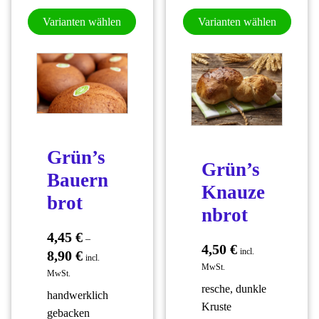
Dieses Produkt weist mehrere Varianten
Dieses
Varianten wählen
Varianten wählen
Grün’s
Grün’s
Bauern
Knauze
brot
nbrot
4,45
€
–
4,50
€
incl.
8,90
€
incl.
MwSt.
MwSt.
resche, dunkle
handwerklich
Kruste
gebacken