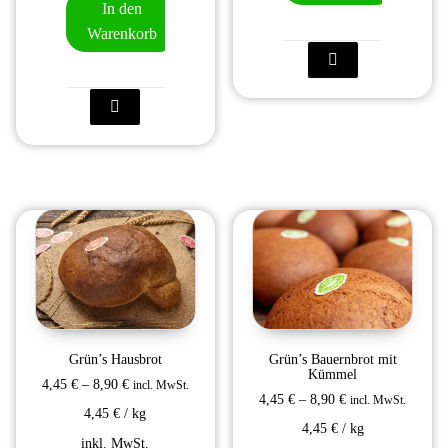
In den
Warenkorb
Grün’s Hausbrot
Grün’s Bauernbrot mit
Kümmel
4,45
€
–
8,90
€
incl. MwSt.
4,45
€
–
8,90
€
incl. MwSt.
4,45
€
/
kg
4,45
€
/
kg
inkl. MwSt.