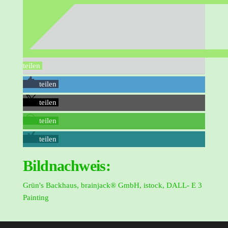
teilen
teilen
teilen
teilen
teilen
Bildnachweis:
Grün's Backhaus, brainjack® GmbH, istock, DALL- E 3
Painting