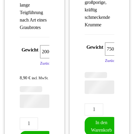
großporige,
lange
kräftig
Teigführung
schmeckende
nach Art eines
Krumme
Graubrotes
Gewicht
Gewicht
Zurücksetzen
Zurücksetzen
8,90
€
incl. MwSt.
Grün's Knauzenbrot M
Grün's Bauernbrot Menge
In den
Warenkorb