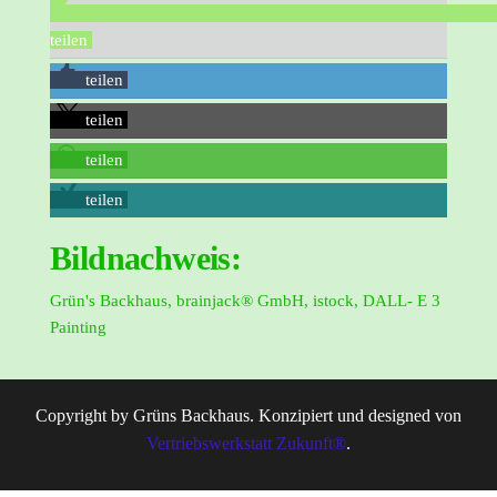
teilen
teilen
teilen
teilen
teilen
Bildnachweis:
Grün's Backhaus, brainjack® GmbH, istock, DALL- E 3
Painting
Copyright by Grüns Backhaus. Konzipiert und designed von
Vertriebswerkstatt Zukunft®
.