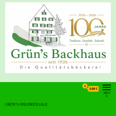
Grün's Backhaus
0
0,00 €
MEN
Ü
GRÜN’S ONLINEFILIALE