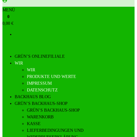
MENÜ
0
0,00 €
GRÜN’S ONLINEFILIALE
WIR
WIR
PRODUKTE UND WERTE
IMPRESSUM
DATENSCHUTZ
BACKHAUS BLOG
GRÜN’S BACKHAUS-SHOP
GRÜN’S BACKHAUS-SHOP
WARENKORB
KASSE
LIEFERBEDINGUNGEN UND