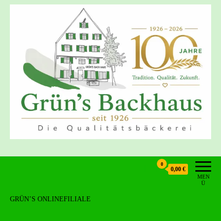
Grün's Backhaus
0
0,00 €
MEN
Ü
GRÜN’S ONLINEFILIALE