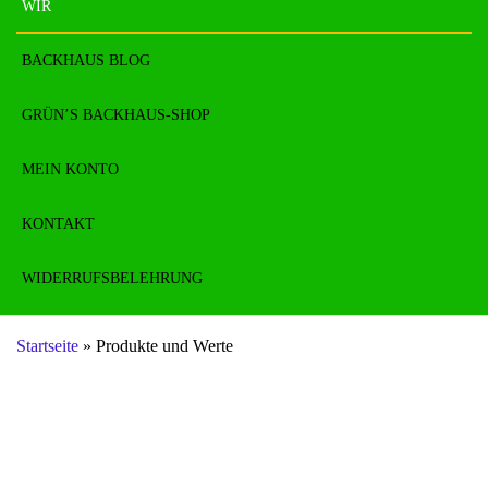
WIR
BACKHAUS BLOG
GRÜN’S BACKHAUS-SHOP
MEIN KONTO
KONTAKT
WIDERRUFSBELEHRUNG
Startseite
»
Produkte und Werte
Produkte und Werte
Tradition macht Sinn und