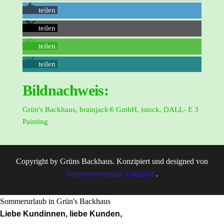
teilen
teilen
teilen
teilen
Bildnachweis:
Grün's Backhaus, brainjack® GmbH, istock, DALL- E 3
Painting
Copyright by Grüns Backhaus. Konzipiert und designed von
Vertriebswerkstatt Zukunft®
.
Sommerurlaub in Grün's Backhaus
Liebe Kundinnen, liebe Kunden,