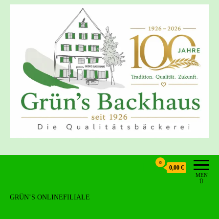
Grün's Backhaus
0
0,00 €
MEN
Ü
GRÜN’S ONLINEFILIALE