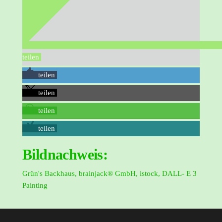
teilen
teilen
teilen
teilen
teilen
Bildnachweis:
Grün's Backhaus, brainjack® GmbH, istock, DALL- E 3
Painting