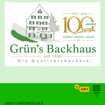
Grün's Backhaus
0
0,00 €
MEN
Ü
GRÜN’S ONLINEFILIALE