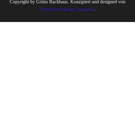
Copyright by Grüns Backhaus. Konzipiert und designed von
Vertriebswerkstatt Zukunft®
.