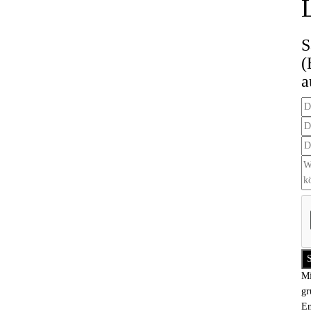
S
(
a
Mi
gr
Em