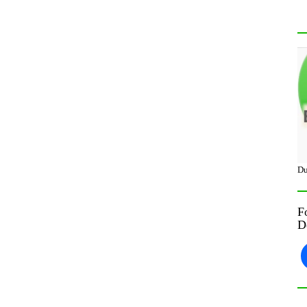
Du
F
D