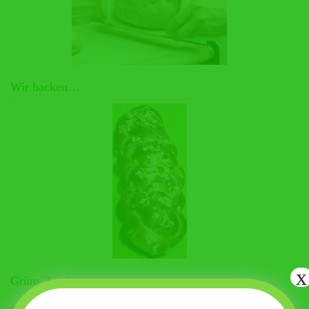
Wir backen…
x
Grüns Zopf