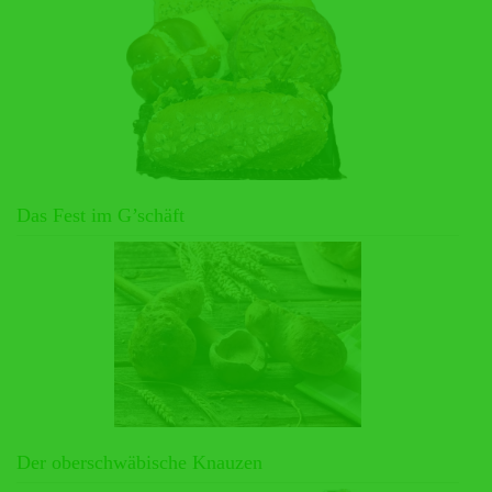
Das Fest im G’schäft
Der oberschwäbische Knauzen