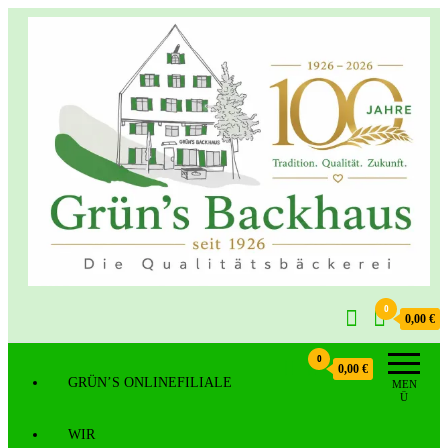
0
Grün's Backhaus
0,00 €
0
0,00 €
GRÜN’S ONLINEFILIALE
MEN
Ü
WIR