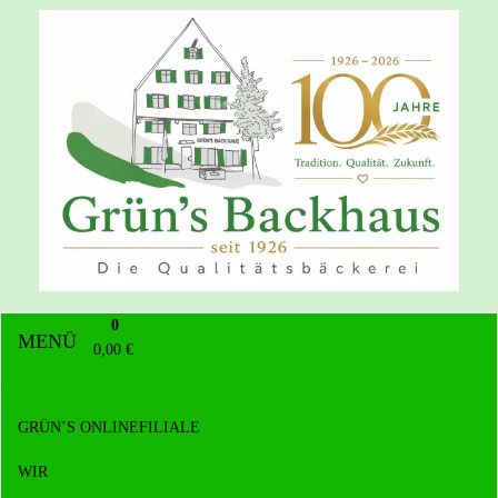
Grün's Backhaus
0
MENÜ
0,00 €
GRÜN’S ONLINEFILIALE
WIR