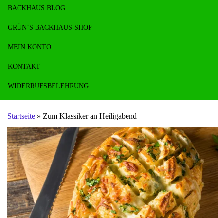
BACKHAUS BLOG
GRÜN’S BACKHAUS-SHOP
MEIN KONTO
KONTAKT
WIDERRUFSBELEHRUNG
Startseite
»
Zum Klassiker an Heiligabend