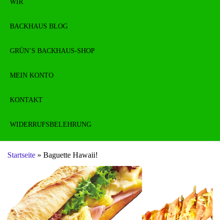
WIR
BACKHAUS BLOG
GRÜN’S BACKHAUS-SHOP
MEIN KONTO
KONTAKT
WIDERRUFSBELEHRUNG
Startseite
»
Baguette Hawaii!