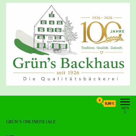
Grün's Backhaus
0
0,00 €
MEN
Ü
GRÜN’S ONLINEFILIALE