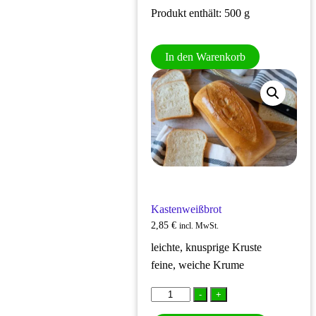
Produkt enthält: 500
g
In den Warenkorb
Kastenweißbrot
2,85
€
incl. MwSt.
leichte, knusprige Kruste
feine, weiche Krume
Kastenweißbrot
-
+
Menge