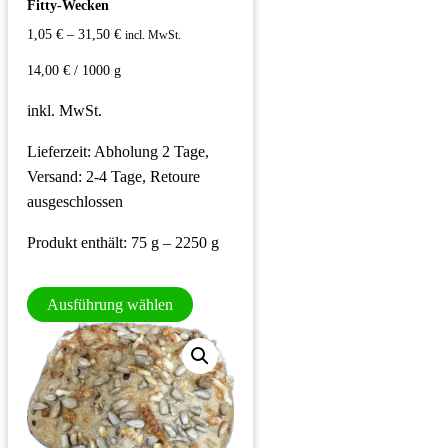
Fitty-Wecken
1,05
€
–
31,50
€
incl. MwSt.
14,00
€
/
1000
g
inkl. MwSt.
Lieferzeit:
Abholung 2 Tage,
Versand: 2-4 Tage, Retoure
ausgeschlossen
Produkt enthält: 75
g
– 2250
g
Dieses
Ausführung wählen
Produkt
weist
mehrere
Varianten
auf.
Die