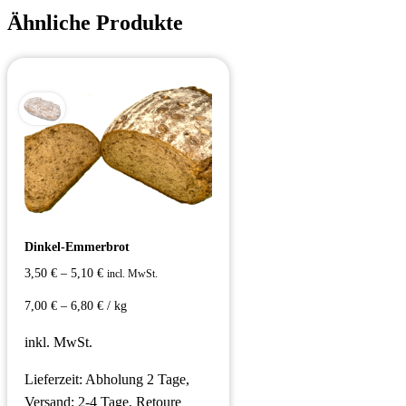
Ähnliche Produkte
Dinkel-Emmerbrot
3,50
€
–
5,10
€
incl. MwSt.
7,00
€
–
6,80
€
/
kg
inkl. MwSt.
Lieferzeit:
Abholung 2 Tage,
Versand: 2-4 Tage, Retoure