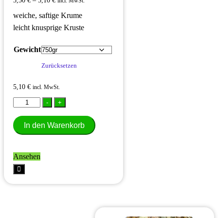
3,50
€
–
5,10
€
werden
incl. MwSt.
weiche, saftige Krume
leicht knusprige Kruste
Gewicht
Zurücksetzen
5,10
€
incl. MwSt.
Dinkel-
-
+
Emmerbrot
In den Warenkorb
Menge
Ansehen