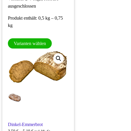
ausgeschlossen
Produkt enthält: 0,5
kg
– 0,75
kg
Dieses
Varianten wählen
Produkt
weist
mehrere
Varianten
auf.
Die
Optionen
können
auf
der
Produktseite
Dinkel-Emmerbrot
gewählt