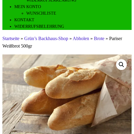
WIDERRUFSERKLÄRUNG
MEIN KONTO
WUNSCHLISTE
KONTAKT
WIDERRUFSBELEHRUNG
Startseite
»
Grün’s Backhaus-Shop
»
Abholen
»
Brote
»
Pariser
Weißbrot 500gr