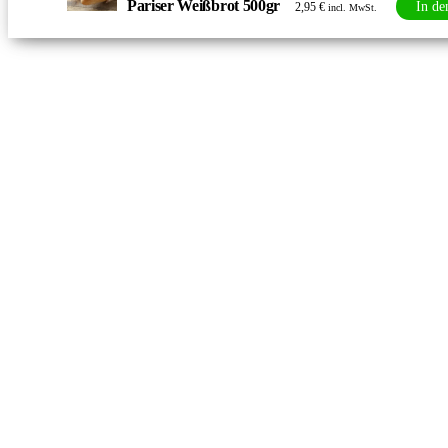
Pariser Weißbrot 500gr
In de
2,95
€
incl. MwSt.