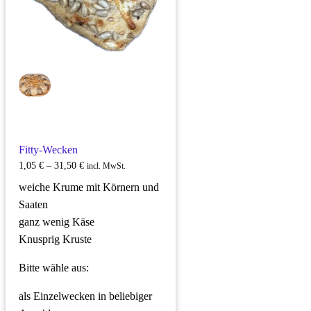
Optionen
können
auf
der
Produktseite
gewählt
werden
Fitty-Wecken
1,05
€
–
31,50
€
incl. MwSt.
weiche Krume mit Körnern und
Saaten
ganz wenig Käse
Knusprig Kruste
Bitte wähle aus:
als Einzelwecken in beliebiger