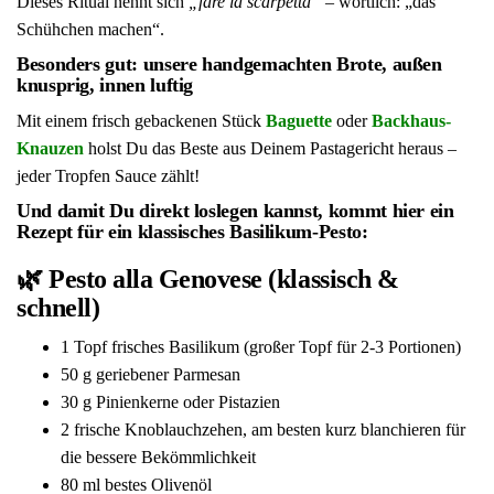
Dieses Ritual nennt sich
„fare la scarpetta“
– wörtlich: „das
Schühchen machen“.
Besonders gut: unsere handgemachten Brote, außen
knusprig, innen luftig
Mit einem frisch gebackenen Stück
Baguette
oder
Backhaus-
Knauzen
holst Du das Beste aus Deinem Pastagericht heraus –
jeder Tropfen Sauce zählt!
Und damit Du direkt loslegen kannst, kommt hier ein
Rezept für ein klassisches
Basilikum-Pesto
:
🌿 Pesto alla Genovese (klassisch &
schnell)
1 Topf frisches Basilikum (großer Topf für 2-3 Portionen)
50 g geriebener Parmesan
30 g Pinienkerne oder Pistazien
2 frische Knoblauchzehen, am besten kurz blanchieren für
die bessere Bekömmlichkeit
80 ml bestes Olivenöl