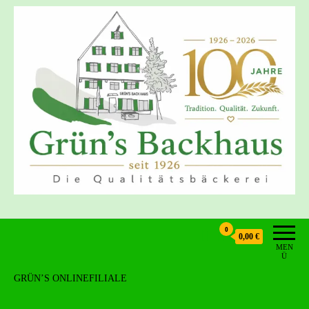
Grün's Backhaus
0
0,00 €
MEN
Ü
GRÜN’S ONLINEFILIALE